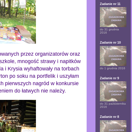
Zadanie nr 11
do 31 grudnia
2016
Zadanie nr 10
towanych przez organizatorów oraz
dszkole, mnogość strawy i napitków
ola i Krysia wyhaftowały na torbach
do 1 grudnia 2016
on po soku na portfelik i uszyłam
Zadanie nr 9
óch pierwszych nagród w konkursie
eniem do łatwych nie należy.
do 31 października
2016
Zadanie nr 8