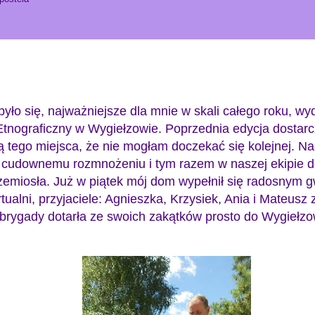
dbyło się, najważniejsze dla mnie w skali całego roku, w
tnograficzny w Wygiełzowie. Poprzednia edycja dostarc
 tego miejsca, że nie mogłam doczekać się kolejnej. N
 cudownemu rozmnożeniu i tym razem w naszej ekipie do
zemiosła. Już w piątek mój dom wypełnił się radosnym g
rtualni, przyjaciele: Agnieszka, Krzysiek, Ania i Mateusz
 brygady dotarła ze swoich zakątków prosto do Wygiełzo