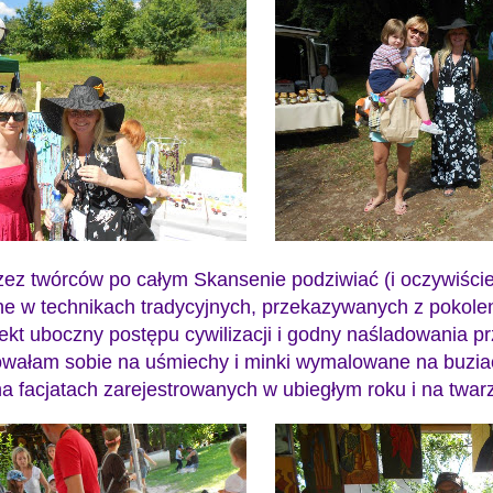
zez twórców po całym Skansenie podziwiać (i oczywiście
 w technikach tradycyjnych, przekazywanych z pokolenia
kt uboczny postępu cywilizacji i godny naśladowania pr
owałam sobie na uśmiechy i minki wymalowane na buziach
na facjatach zarejestrowanych w ubiegłym roku i na twa