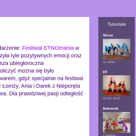
Tutoriale
Skrzat
ydarzenie:
Festiwal ETNOmania
w
zyła tyle pozytywnych emocji oraz
na słoiku
asza ubiegłoroczna
liczyć można się było
Elf
warem, gdyż specjalnie na festiwal
 z Łomży, Ania i Darek z Nieporęta
wa. Dla prawdziwej pasji odległość
on the shelf
Bałwanek
z papieru