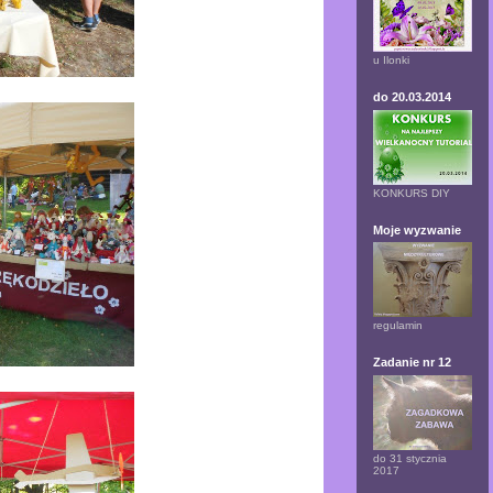
u Ilonki
do 20.03.2014
KONKURS DIY
Moje wyzwanie
regulamin
Zadanie nr 12
do 31 stycznia
2017