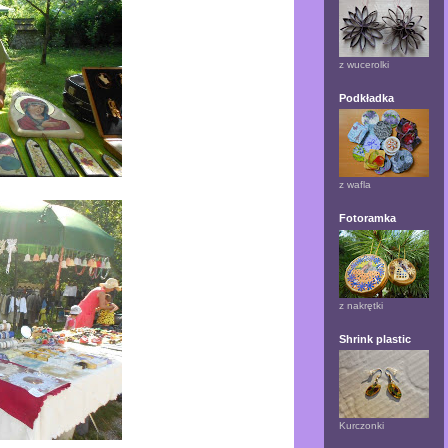
z wucerolki
Podkładka
z wafla
Fotoramka
z nakrętki
Shrink plastic
Kurczonki