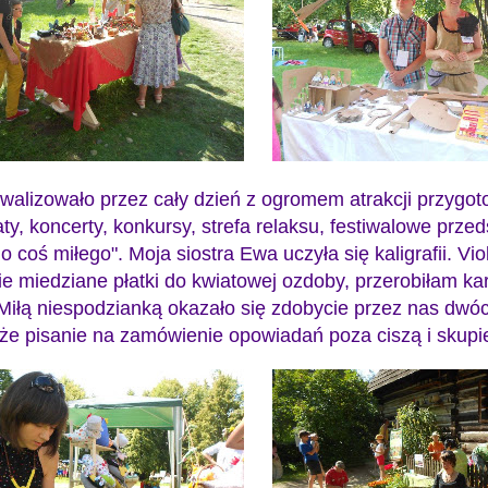
walizowało przez cały dzień z ogromem atrakcji przygo
ty, koncerty, konkursy, strefa relaksu, festiwalowe prze
 coś miłego". Moja siostra Ewa uczyła się kaligrafii. Vi
 miedziane płatki do kwiatowej ozdoby, przerobiłam kart
. Miłą niespodzianką okazało się zdobycie przez nas dw
, że pisanie na zamówienie opowiadań poza ciszą i skupi