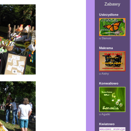
Zabawy
Uskrzydlone
u Danusi
Makrama
u Aishy
Konwaliowo
u Agatki
Kwiatowo