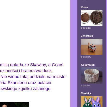
Kawa
z żołędzi
Zwierzaki
z papieru
amilią dotarła ze Skawiny, a Grześ
Koszyczek
dzinności i braterstwa dusz,
Nie widać tutaj podziału na miasto
neria Skansenu oraz połacie
z papieru
kowskiego zgiełku zalanego
Torebka