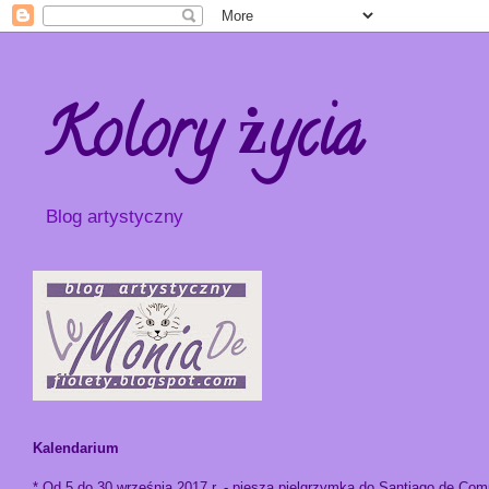
Kolory życia
Blog artystyczny
Kalendarium
* Od 5 do 30 września 2017 r. - piesza pielgrzymka do Santiago de Com