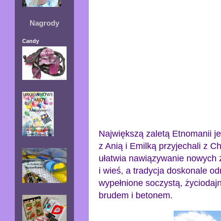
Nagrody
Candy
Największą zaletą Etnomanii jes
z Anią i Emilką przyjechali z C
ułatwia nawiązywanie nowych zn
i wieś, a tradycja doskonale o
wypełnione soczystą, życiodaj
brudem i betonem.