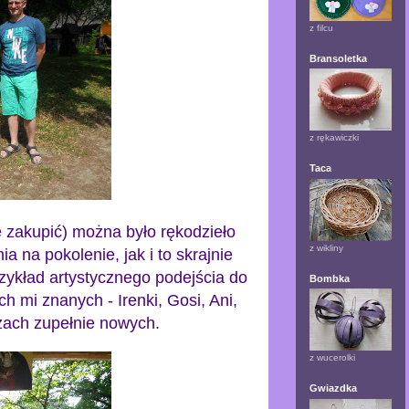
z filcu
Bransoletka
z rękawiczki
Taca
 zakupić) można było rękodzieło
z wikliny
 na pokolenie, jak i to skrajnie
zykład artystycznego podejścia do
Bombka
 mi znanych - Irenki, Gosi, Ani,
rzach zupełnie nowych.
z wucerolki
Gwiazdka