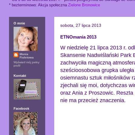
* bezterminowo: Akcja społeczna
Zielone Bronowice
O mnie
sobota, 27 lipca 2013
ETNOmania 2013
W niedzielę 21 lipca 2013 r. o
Skansenie Nadwiślański Park E
Monia
Fioletowa
zachwyciła magiczną atmosferą
Wyświetl mój pełny
profil
sześcioosobowa grupka uległa
Kontakt
osiemnastu sztuk miłośników r
zjechali się moi, dotychczas wi
oraz Ania z Proszowic. Reszta
nie ma przecież znaczenia.
Facebook